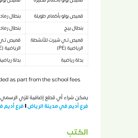
قميص بولو بأكمام طويلة
بنطال رما
بنطال بيج
بنطال رما
قميص تـي شيرت للأنشطة
قميص تـي 
الرياضية (PE)
الرياضية (PE)
بدلة رياضية
بدلة رياضية
ded as part from the school fees.
يمكن شراء أي قطع إضافية للزي الرسمي م
فرع أديم في مدينة الرياض
||
فرع أديم ف
الكتب