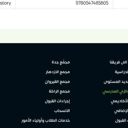
story
9780547485805
الى فريقنا
مجمَّع جدة
لدراسية
مجمع الازدهار
حديد المستوى
مجمع القيروان
الزي المدرسي
مجمع الراكة
الأكاديمي
إجراءات القبول
الإضافي
الانسحاب
القبول
خدمات الطلاب وأولياء الأمور