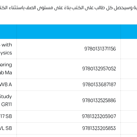
وسيحصل كل طالب على الكتب بناءً على مستوى الصف باستثناء الكتب أ
4 with
9780131371156
ysics
tering
9780132957052
ab Ma
 WB A
9780133687187
Study
9780132525886
 GR11
17 SB
9781323205907
VL SB
9781323205853