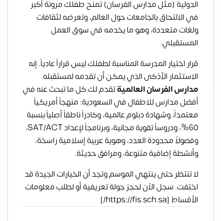
الدولية (مثل مدارس الفرسان) تمنح طفلك مرونة أكبر
في الالتحاق بالجامعات حول العالم، وتعرضه لثقافات
ولغات متعددة، وهو ما يخدمه في سوق العمل
المستقبلي.
قرار اختيار المدرسة المناسبة لطفلك ليس قراراً عادياً. إنه
الاستثمار الأذكى الذي يمكن أن تقدمه لمستقبله.
مدارس الفرسان العالمية
تقدم لك كل ما تبحث عنه في
أفضل مدارس للاطفال في السعودية: منهجاً أمريكياً
معتمداً، وشهادة دبلوم عالمية، وكادراً ناطقاً أصلياً بنسبة
60%، ودروساً تقوية مجانية، وبرنامجاً لإعداد SAT/ACT،
وفصولاً محدودة العدد، وهوية عربية إسلامية راسخة،
وأنشطة إضافية متنوعة، ومرافق حديثة.
لا تنتظر حتى ينتهي الموسم وتجد أن الخيارات الجيدة قد
اختفت. سجل الآن لحجز جولة تعريفية أو لطلب معلومات
الأقساط [https://fis.sch.sa/]