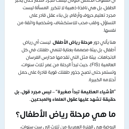
أن السنوات الخمس الأولى ليست مجرد انتظار حتى يكبر
الطفل، بل هي نافذة ذهبية لا تتكرر. المسألة ليست
مجرد تعليم حروف وأرقام، بل بناء عقل قادر على
التساؤل، وقلب محب للاستكشاف، وشخصية واثقة من
نفسها.
هنا يأتي دور
مرحلة رياض الأطفال
. ليست أي رياض
أطفال، بل بيئة مصممة بعناية لتنمي طفلك في كل
الاتجاهات. بيئة مثل التي تقدمها مدارس الفرسان
العالمية (FIS)، حيث تبدأ الرحلة من عمر ثلاث سنوات،
وتستمر حتى تصبح جذور طفلك قوية قادرة على حمل
أحلامه الكبيرة.
“الأشياء العظيمة تبدأ صغيرة” – ليس مجرد قول، بل
حقيقة تشهد عليها عقول العلماء والمبدعين.
ما هي مرحلة رياض الأطفال؟
الروضة هي الفترة العمرية من ثلاث إلى ست سنوات،